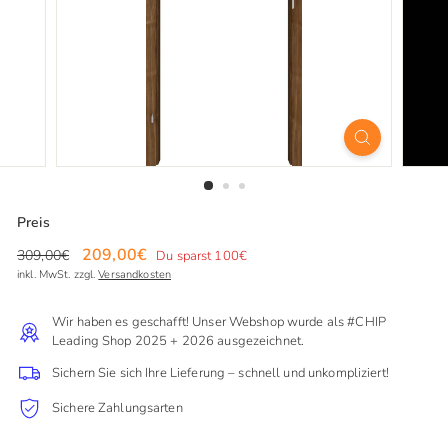
Preis
Normaler
Sonderpreis
209,00€
209,00€
309,00€
309,00€
Du sparst 100€
Preis
inkl. MwSt. zzgl.
Versandkosten
Wir haben es geschafft! Unser Webshop wurde als #CHIP
Leading Shop 2025 + 2026 ausgezeichnet.
Sichern Sie sich Ihre Lieferung – schnell und unkompliziert!
Sichere Zahlungsarten